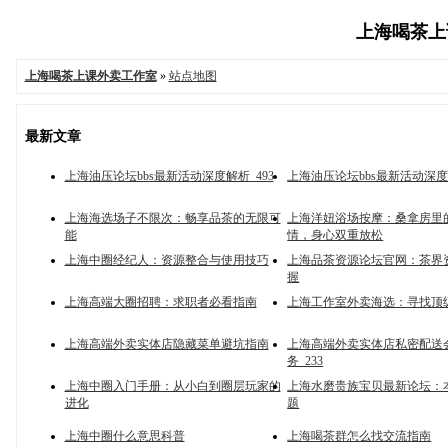
上海喝茶上课
上海喝茶上课外卖工作室
»
站点地图
最新文章
上海油压论坛bbs最新活动深度解析_493
上海油压论坛bbs最新活动深度解
上海海选场子不限次：畅享品茶的无限可
上海洋妞浴场按摩：桑拿房里
能
情，身心双重放松
上海中圈经纪人：资源整合与使用技巧
上海品茶资源论坛官网：茶界
握
上海高端大圈招聘：求职者必看指南
上海工作室外卖海选：寻找顶
上海高端外卖实体店隐藏菜单避坑指南
上海高端外卖实体店私密配送
务_233
上海中圈入门手册：从小白到圈层玩家的
上海水磨贵族宝贝最新论坛：
进化
题
上海中圈什么意思科普
上海喝茶群怎么找交流指南